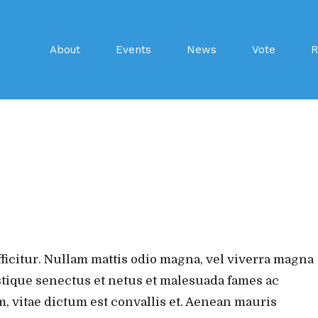
About
Events
News
Vote
R
ficitur. Nullam mattis odio magna, vel viverra magna
stique senectus et netus et malesuada fames ac
, vitae dictum est convallis et. Aenean mauris