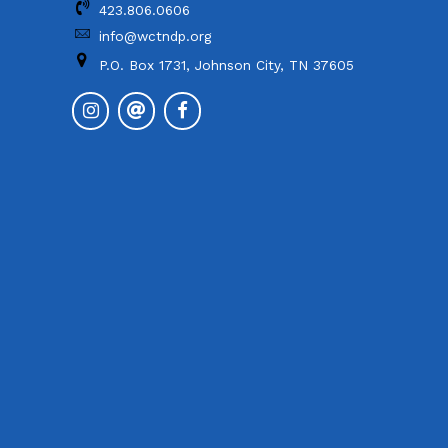
423.806.0606
info@wctndp.org
P.O. Box 1731, Johnson City, TN 37605